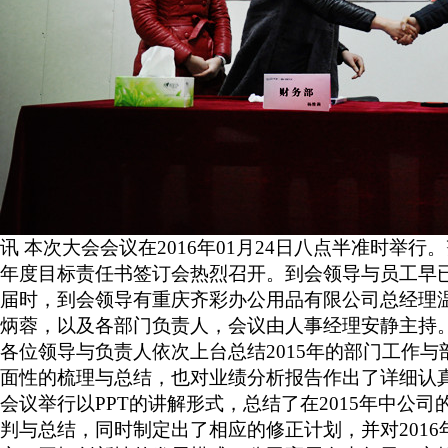
讯 本次大会会议在
2016年01月24日
八点半准时举行。
年度目标责任书签订会
热烈召开。到会领导与员工早
届时，到会领导有重庆齐彩办公用品有限公司总经理
炳蓉
，以及
各部门负责人
，会议由人事经理安静主持
各位领导与负责人
依次上台总结2015年的部门工作
与
面性的梳理与总结，
也对业绩分析报告作出了详细认
会议举行以
PPT的讲解形式，总结了在2015年中公
判与总结，同时制定出了相应的修正计划，
并对2016