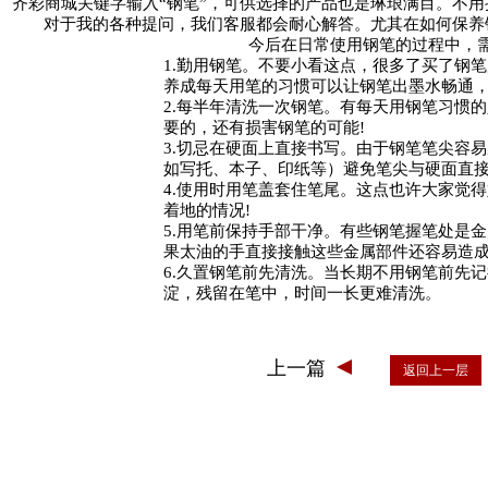
齐彩商城
关键字输入“钢笔”，可供选择的产品也是琳琅满目。不
对于我的各种提问，我们客服都会耐心解答。尤其在如何保养
今后在日常使用钢笔的过程中，
1.勤用钢笔。不要小看这点，很多了买了钢
养成每天用笔的习惯可以让钢笔出墨水畅通，
2.每半年清洗一次钢笔。有每天用钢笔习惯
要的，还有损害钢笔的可能!
3.切忌在硬面上直接书写。由于钢笔笔尖容
如写托、本子、印纸等）避免笔尖与硬面直接
4.使用时用笔盖套住笔尾。这点也许大家觉
着地的情况!
5.用笔前保持手部干净。有些钢笔握笔处是
果太油的手直接接触这些金属部件还容易造成
6.久置钢笔前先清洗。当长期不用钢笔前先
淀，残留在笔中，时间一长更难清洗。
上一篇
返回上一层