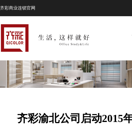
齐彩商业连锁官网
齐彩渝北公司启动201